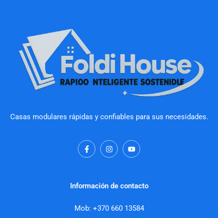
Casas modulares rápidas y confiables para sus necesidades.
F
I
Y
a
n
o
c
s
u
e
t
t
b
a
u
o
g
b
Información de contacto
o
r
e
k
a
-
m
Mob: +370 660 13584
f