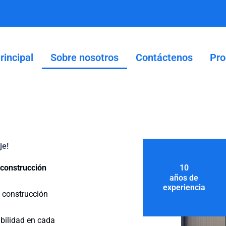
rincipal
Sobre nosotros
Contáctenos
Pro
je!
 construcción
10
años de
experiencia
 construcción
abilidad en cada