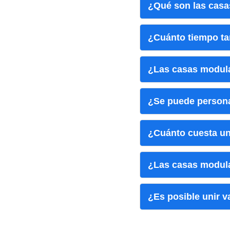
¿Qué son las cas
¿Cuánto tiempo ta
¿Las casas modular
¿Se puede persona
¿Cuánto cuesta u
¿Las casas modula
¿Es posible unir 