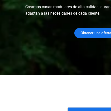
opc
Creamos casas modulares de alta calidad, durad
fia
adaptan a las necesidades de cada cliente.
– Carmen Sánchez
Obtener una ofert