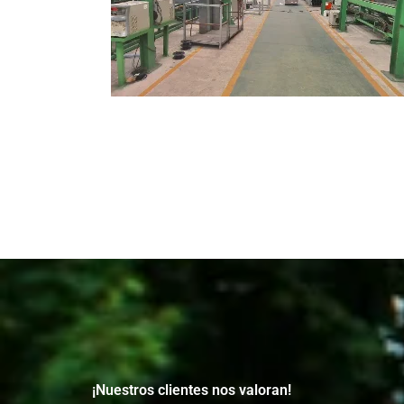
Una experiencia maravillosa desde el
¡La
primer contacto. El equipo fue amable y
exp
eficiente, y la casa llegó antes del plazo
mat
acordado. Diseño moderno, materiales
muy
duraderos y muy buen acabado. ¡Una
sin
inversión que realmente vale la pena!
con
¡Nuestros clientes nos valoran!