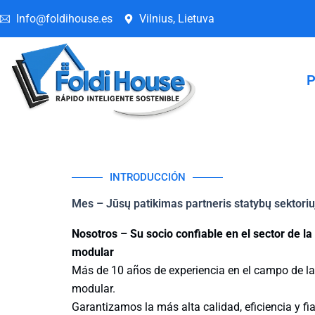
Skip
Info@foldihouse.es
Vilnius, Lietuva
to
content
P
INTRODUCCIÓN
Mes – Jūsų patikimas partneris statybų sektoriu
Nosotros – Su socio confiable en el sector de la
modular
Más de 10 años de experiencia en el campo de la
modular.
Garantizamos la más alta calidad, eficiencia y fi