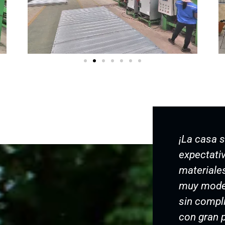
 casa superó todas nuestras
Estamos m
ectativas! La estructura es sólida, los
nueva cas
eriales de alta calidad y el diseño
organizado
 moderno. La instalación fue rápida y
La calidad
 complicaciones, y el equipo trabajó
impresion
 gran profesionalismo. ¡Una excelente
perfectam