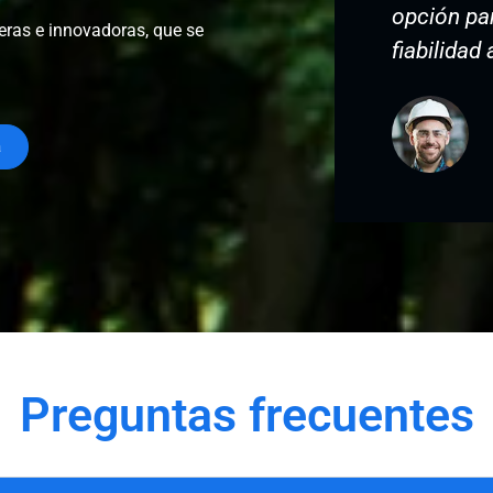
ión para quienes buscan comodidad y
¡Lo recom
eras e innovadoras, que se
bilidad a un precio razonable!
– María Gutiérrez
a
Preguntas frecuentes