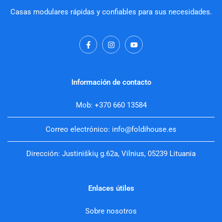
Casas modulares rápidas y confiables para sus necesidades.
F
I
Y
a
n
o
c
s
u
e
t
t
b
a
u
o
g
b
Información de contacto
o
r
e
k
a
-
m
Mob: +370 660 13584
f
Correo electrónico: info@foldihouse.es
Dirección: Justiniškių g.62a, Vilnius, 05239 Lituania
Enlaces útiles
Sobre nosotros