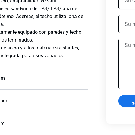
u
ro, adaptabilidad versátil
s
c
e
neles sándwich de EPS/IEPS/lana de
o
s
ptimo. Además, el techo utiliza lana de
S
r
u
ca.
u
r
n
n
e
o
etamente equipado con paredes y techo
ú
o
m
uelos terminados.
S
m
e
b
a de acero y a los materiales aislantes,
u
e
l
r
m
r
e
e
integrada para usos variados.
e
o
c
n
d
t
s
e
r
mm
a
t
ó
j
e
n
e
l
i
é
c
 mm
f
o
s
o
:
n
o
mm