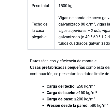
Peso total
1500 kg
Vigas de banda de acero gal
Techo de
galvanizado 80 g/m², vigas l
la casa
vigas superiores – 2 uds, vig
plegable
galvanizado (o 40 *
60
* 1,2 
tubos cuadrados galvanizados
Datos técnicos y eficiencia de montaje
Casas prefabricadas pequeñas
como esta dest
continuación, se presentan los datos límite de
Carga del techo:
≥50 kg/m²
Carga del suelo:
≥150 kg/m²
Carga de paso:
≥200 kg/m²
Presión desde la pared:
≥80 kg/m²