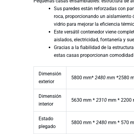
Pequeñas casas ensamblables: estructura de ace
Sus paredes están reforzadas con pa
roca, proporcionando un aislamiento ó
vidrio para mejorar la eficiencia térmi
Este versátil contenedor viene compl
aislados, electricidad, fontanería y s
Gracias a la fiabilidad de la estructur
estas casas proporcionan comodidad 
Dimensión
5800 mm*
2480 mm
*2580 
exterior
Dimensión
5630 mm *
2310
mm * 2200
interior
Estado
5800 mm *
2480
mm * 570 
plegado