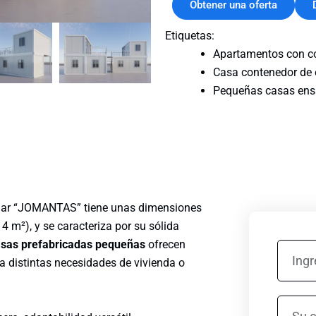
Obtener una oferta
Etiquetas:
Apartamentos con c
Casa contenedor de 
Pequeñas casas ens
lar “JOMANTAS” tiene unas dimensiones
m²), y se caracteriza por su sólida
sas prefabricadas pequeñas
ofrecen
I
n
ra distintas necesidades de vivienda o
g
r
S
e