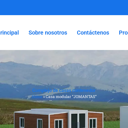
rincipal
Sobre nosotros
Contáctenos
Pro
Complejo de casas contenedor
Home
»
Casa modular “JOMANTAS”