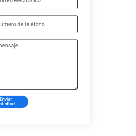
Enviar
olicitud