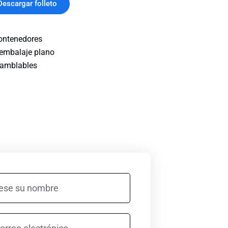
Descargar folleto
ontenedores
embalaje plano
amblables