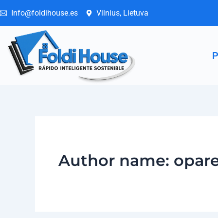
Skip
Info@foldihouse.es
Vilnius, Lietuva
to
content
P
Author name: opar