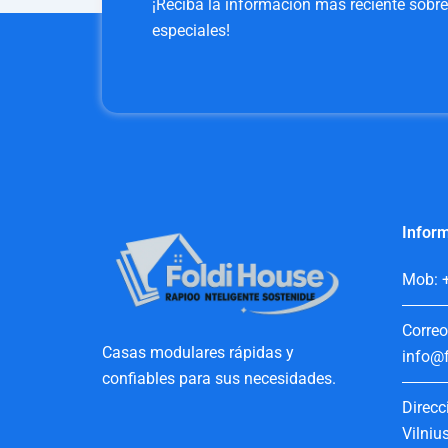
¡Reciba la información más reciente sobr
especiales!
Inform
Mob: 
Correo
Casas modulares rápidas y
info@f
confiables para sus necesidades.
Direcc
Vilniu
F
I
Y